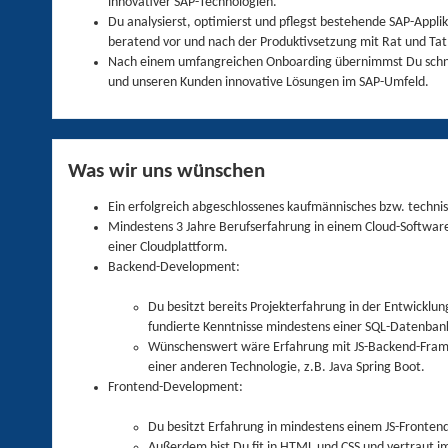
innovativer SAP-Technologien.
Du analysierst, optimierst und pflegst bestehende SAP-Appli
beratend vor und nach der Produktivsetzung mit Rat und Tat 
Nach einem umfangreichen Onboarding übernimmst Du schne
und unseren Kunden innovative Lösungen im SAP-Umfeld.
Was wir uns wünschen
Ein erfolgreich abgeschlossenes kaufmännisches bzw. techni
Mindestens 3 Jahre Berufserfahrung in einem Cloud-Software
einer Cloudplattform.
Backend-Development:
Du besitzt bereits Projekterfahrung in der Entwicklun
fundierte Kenntnisse mindestens einer SQL-Datenbank
Wünschenswert wäre Erfahrung mit JS-Backend-Framewo
einer anderen Technologie, z.B. Java Spring Boot.
Frontend-Development:
Du besitzt Erfahrung in mindestens einem JS-Fronten
Außerdem bist Du fit in HTML und CSS und vertraut i