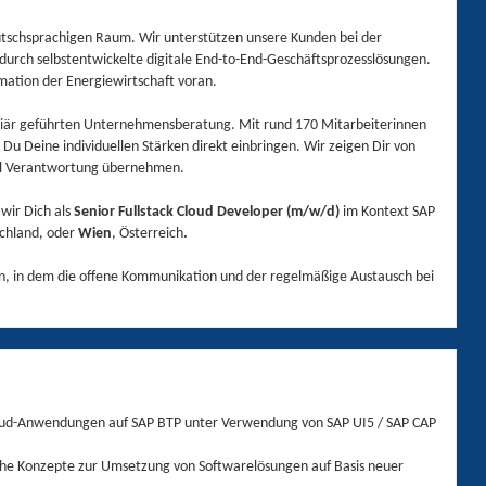
utschsprachigen Raum. Wir unterstützen unsere Kunden bei der
urch selbstentwickelte digitale End-to-End-Geschäftsprozesslösungen.
mation der Energiewirtschaft voran.
miliär geführten Unternehmensberatung. Mit rund 170 Mitarbeiterinnen
u Deine individuellen Stärken direkt einbringen. Wir zeigen Dir von
ell Verantwortung übernehmen.
wir Dich als
Senior
Fullstack Cloud Developer (m/w/d)
im Kontext SAP
schland, oder
Wien
, Österreich
.
n, in dem die offene Kommunikation und der regelmäßige Austausch bei
loud-Anwendungen auf SAP BTP unter Verwendung von SAP UI5 / SAP CAP
che Konzepte zur Umsetzung von Softwarelösungen auf Basis neuer