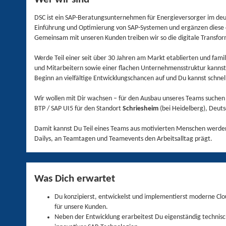
DSC ist ein SAP-Beratungsunternehmen für Energieversorger im de
Einführung und Optimierung von SAP-Systemen und ergänzen diese d
Gemeinsam mit unseren Kunden treiben wir so die digitale Transfor
Werde Teil einer seit über 30 Jahren am Markt etablierten und fa
und Mitarbeitern sowie einer flachen Unternehmensstruktur kannst D
Beginn an vielfältige Entwicklungschancen auf und Du kannst schn
Wir wollen mit Dir wachsen – für den Ausbau unseres Teams suchen 
BTP / SAP UI5 für den Standort
Schriesheim
(bei Heidelberg), Deut
Damit kannst Du Teil eines Teams aus motivierten Menschen werde
Dailys, an Teamtagen und Teamevents den Arbeitsalltag prägt.
Was Dich erwartet
Du konzipierst, entwickelst und implementierst moderne C
für unsere Kunden.
Neben der Entwicklung erarbeitest Du eigenständig technis