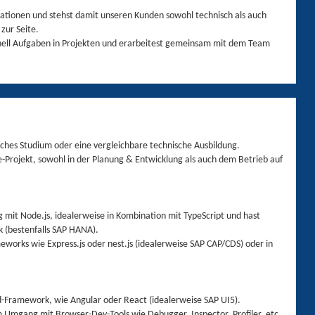
kationen und stehst damit unseren Kunden sowohl technisch als auch
zur Seite.
ll Aufgaben in Projekten und erarbeitest gemeinsam mit dem Team
sches Studium oder eine vergleichbare technische Ausbildung.
-Projekt, sowohl in der Planung & Entwicklung als auch dem Betrieb auf
g mit Node.js, idealerweise in Kombination mit TypeScript und hast
 (bestenfalls SAP HANA).
rks wie Express.js oder nest.js (idealerweise SAP CAP/CDS) oder in
d-Framework, wie Angular oder React (idealerweise SAP UI5).
m Umgang mit Browser-Dev-Tools wie Debugger, Inspector, Profiler, etc.